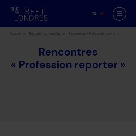
FR
Facebook
Twitter
BlueSky
Instagram
EN
Accueil
Éducation aux médias
Rencontres « Profession reporter »
Rencontres
« Profession reporter »