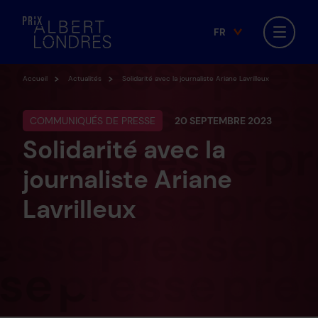
FR
Facebook
Twitter
BlueSky
Instagram
EN
Accueil
Actualités
Solidarité avec la journaliste Ariane Lavrilleux
COMMUNIQUÉS DE PRESSE
20 SEPTEMBRE 2023
Solidarité avec la
journaliste Ariane
Lavrilleux